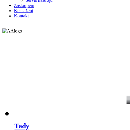
Servis nástrojů
Zastoupení
Ke stažení
Kontakt
Podívejte se, co je u nás nového.
Tady
najdete ukázky nových strojů, fot