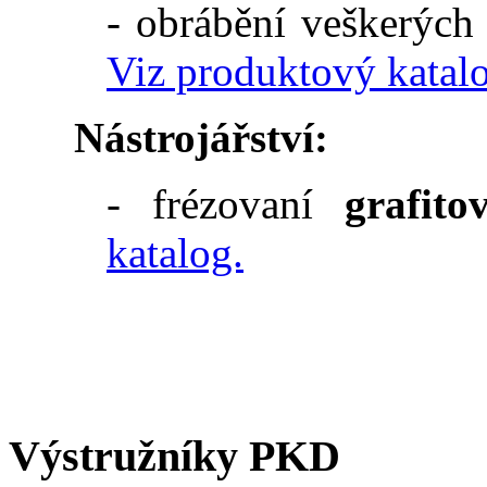
- obrábění veškerých
Viz produktový katal
Nástrojářství:
- frézovaní
grafito
katalog.
Výstružníky PKD