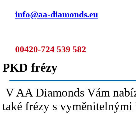
info@aa-diamonds.eu
A nebo rovnou volejte:
00420-724 539 582
PKD frézy
V AA Diamonds Vám nabízím
také frézy s vyměnitelnými