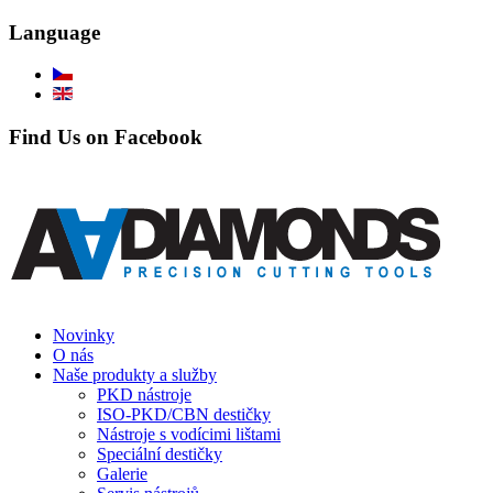
Language
Find Us on Facebook
Novinky
O nás
Naše produkty a služby
PKD nástroje
ISO-PKD/CBN destičky
Nástroje s vodícimi lištami
Speciální destičky
Galerie