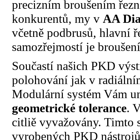
precizním broušením řezní
konkurentů, my v
AA Di
včetně podbrusů, hlavní ř
samozřejmostí je broušení
Součastí našich PKD výst
polohování jak v radiální
Modulární systém Vám u
geometrické tolerance
. 
citliě vyvažovány. Timt
vyrobených PKD nástrojů